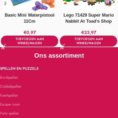
Basic Mini Waterpistool
Lego 71429 Super Mario
11Cm
Nabbit At Toad’s Shop
€
0,97
€
23,97
TOEVOEGEN AAN
TOEVOEGEN AAN
WINKELWAGEN
WINKELWAGEN
Ons assortiment
SPELLEN EN PUZZELS
Bordspellen
Dobbelspellen
Kaartspellen
Escape room
Party spellen