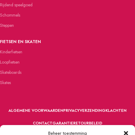
Rijdend speelgoed
Schommels
Steppen
FIETSEN EN SKATEN
Kinderfietsen
Loopfietsen
Skateboards
Skates
ALGEMENE VOORWAARDEN
PRIVACY
VERZENDING
KLACHTEN
CONTACT
GARANTIE
RETOURBELEID
Beheer toestemming