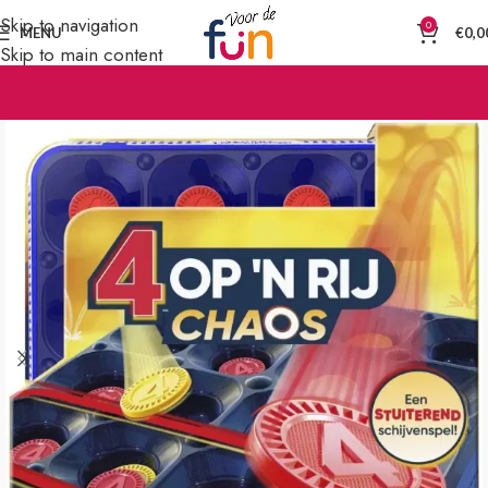
Skip to navigation
0
MENU
€
0,0
Skip to main content