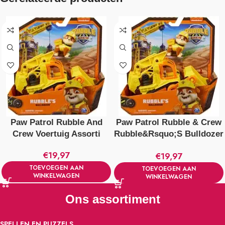
Paw Patrol Rubble And
Paw Patrol Rubble & Crew
Crew Voertuig Assorti
Rubble&Rsquo;S Bulldozer
+ Figuur
€
19,97
€
19,97
TOEVOEGEN AAN
TOEVOEGEN AAN
WINKELWAGEN
WINKELWAGEN
Ons assortiment
SPELLEN EN PUZZELS