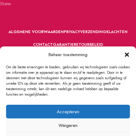
Skates
ALGEMENE VOORWAARDEN
PRIVACY
VERZENDING
KLACHTEN
CONTACT
GARANTIE
RETOURBELEID
Beheer toestemming
Om de beste ervaringen te bieden, gebruiken wij technologieën zoals cookies
om informatie over je apparaat op te slaan en/of te raadplegen. Door in te
stemmen met deze technologieën kunnen wij gegevens zoals surfgedrag of
unieke ID's op deze site verwerken. Als je geen toestemming geeft of uw
toestemming intrekt, kan dit een nadelige invloed hebben op bepaalde
VOORDEFUN.NL
2022 Powered by Handelsonderneming MELS.
functies en mogelijkheden.
Accepteren
Weigeren