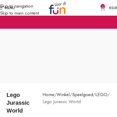
Skip to navigation
0
MENU
€
0,0
Skip to main content
Home
Winkel
Speelgoed
LEGO
Lego
Lego Jurassic World
Jurassic
World