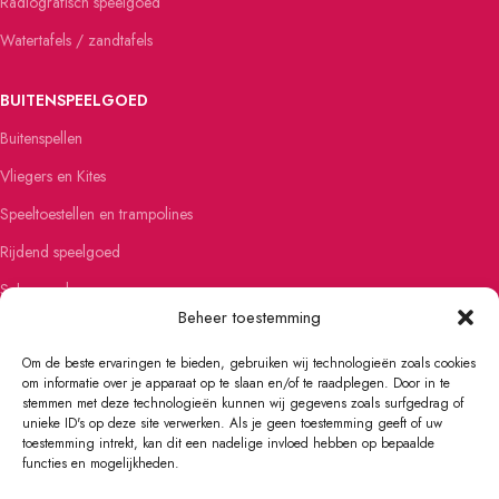
Radiografisch speelgoed
Watertafels / zandtafels
BUITENSPEELGOED
Buitenspellen
Vliegers en Kites
Speeltoestellen en trampolines
Rijdend speelgoed
Schommels
Beheer toestemming
Steppen
Om de beste ervaringen te bieden, gebruiken wij technologieën zoals cookies
om informatie over je apparaat op te slaan en/of te raadplegen. Door in te
FIETSEN EN SKATEN
stemmen met deze technologieën kunnen wij gegevens zoals surfgedrag of
unieke ID's op deze site verwerken. Als je geen toestemming geeft of uw
Kinderfietsen
toestemming intrekt, kan dit een nadelige invloed hebben op bepaalde
Loopfietsen
functies en mogelijkheden.