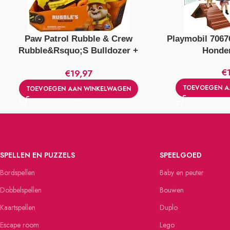
Paw Patrol Rubble & Crew
Playmobil 70676
Rubble&Rsquo;S Bulldozer +
Honden
Figuur
€
€
19,97
TOEVOEGEN A
TOEVOEGEN AAN WINKELWAGEN
SPELLEN EN PUZZELS
SPEELGOED
Bordspellen
Baby en peuter
Dobbelspellen
Bouwen
Kaartspellen
Duplo
Escape room
Lego