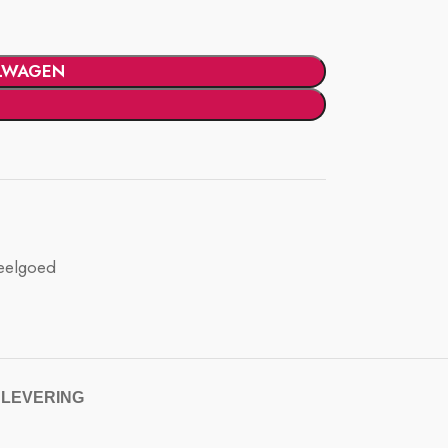
LWAGEN
eelgoed
 LEVERING