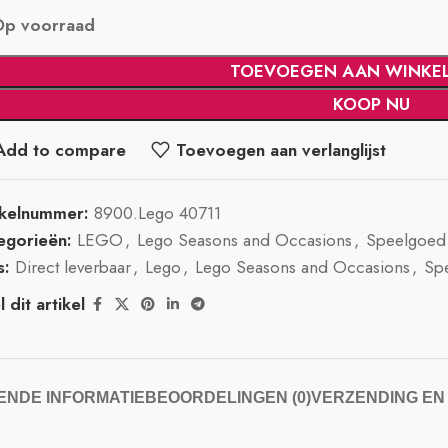
Op voorraad
TOEVOEGEN AAN WINKE
KOOP NU
Add to compare
Toevoegen aan verlanglijst
ikelnummer:
8900.Lego 40711
egorieën:
LEGO
,
Lego Seasons and Occasions
,
Speelgoed
s:
Direct leverbaar
,
Lego
,
Lego Seasons and Occasions
,
Sp
 dit artikel
NDE INFORMATIE
BEOORDELINGEN (0)
VERZENDING EN