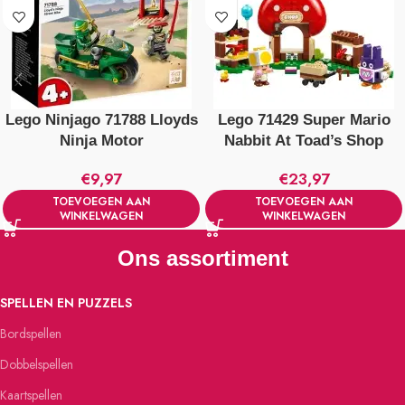
Lego Ninjago 71788 Lloyds
Lego 71429 Super Mario
Ninja Motor
Nabbit At Toad’s Shop
€
9,97
€
23,97
TOEVOEGEN AAN
TOEVOEGEN AAN
WINKELWAGEN
WINKELWAGEN
Ons assortiment
SPELLEN EN PUZZELS
Bordspellen
Dobbelspellen
Kaartspellen