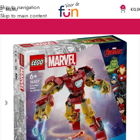
Skip to navigation
0
MENU
€
0,0
Skip to main content