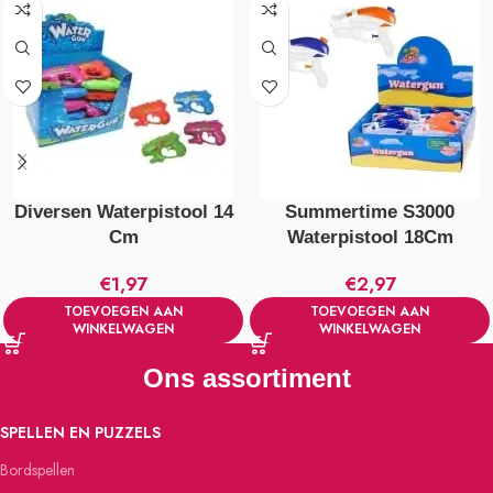
Diversen Waterpistool 14
Summertime S3000
Cm
Waterpistool 18Cm
€
1,97
€
2,97
TOEVOEGEN AAN
TOEVOEGEN AAN
WINKELWAGEN
WINKELWAGEN
Ons assortiment
SPELLEN EN PUZZELS
Bordspellen