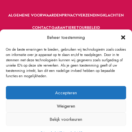
ALGEMENE VOORWAARDEN
PRIVACY
VERZENDING
KLACHTEN
CONTACT
GARANTIE
RETOURBELEID
Beheer toestemming
Om de beste ervaringen te bieden, gebruiken wij technologieën zoals cookies
om informatie over je apparaat op te slaan en/of te raadplegen. Door in te
stemmen met deze technologieën kunnen wij gegevens zoals surfgedrag of
unieke ID's op deze site verwerken. Als je geen toestemming geeft of uw
toestemming intrekt, kan dit een nadelige invloed hebben op bepaalde
VOORDEFUN.NL
2022 Powered by Handelsonderneming MELS.
functies en mogelijkheden.
Accepteren
Weigeren
Bekijk voorkeuren
0