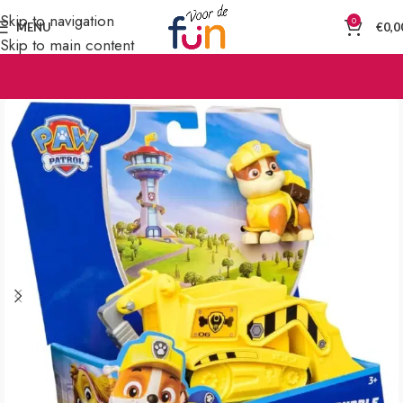
Skip to navigation
0
MENU
€
0,0
Skip to main content