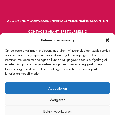
ALGEMENE VOORWAARDEN
PRIVACY
VERZENDING
KLACHTEN
CONTACT
GARANTIE
RETOURBELEID
Beheer toestemming
Om de beste ervaringen te bieden, gebruiken wij technologieën zoals cookies
om informatie over je apparaat op te slaan en/of te raadplegen. Door in te
stemmen met deze technologieën kunnen wij gegevens zoals surfgedrag of
unieke ID's op deze site verwerken. Als je geen toestemming geeft of uw
toestemming intrekt, kan dit een nadelige invloed hebben op bepaalde
VOORDEFUN.NL
2022 Powered by Handelsonderneming MELS.
functies en mogelijkheden.
Accepteren
Weigeren
Bekijk voorkeuren