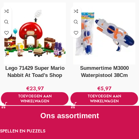
Lego 71429 Super Mario
Summertime M3000
Nabbit At Toad’s Shop
Waterpistool 38Cm
€
23,97
€
5,97
TOEVOEGEN AAN
TOEVOEGEN AAN
WINKELWAGEN
WINKELWAGEN
Ons assortiment
SPELLEN EN PUZZELS