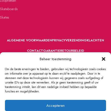
Loopfietsen
Skateboards
Skates
ALGEMENE VOORWAARDEN
PRIVACY
VERZENDING
KLACHTEN
CONTACT
GARANTIE
RETOURBELEID
Beheer toestemming
Om de beste ervaringen te bieden, gebruiken wij technologieën zoals cookies
om informatie over je apparaat op te slaan en/of te raadplegen. Door in te
stemmen met deze technologieën kunnen wij gegevens zoals surfgedrag of
unieke ID's op deze site verwerken. Als je geen toestemming geeft of uw
toestemming intrekt, kan dit een nadelige invloed hebben op bepaalde
VOORDEFUN.NL
2022 Powered by Handelsonderneming MELS.
functies en mogelijkheden.
Accepteren