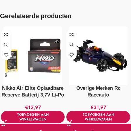
Gerelateerde producten
Nikko Air Elite Oplaadbare
Overige Merken Rc
Reserve Batterij 3,7V Li-Po
Raceauto
€
12,97
€
31,97
TOEVOEGEN AAN
TOEVOEGEN AAN
WINKELWAGEN
WINKELWAGEN