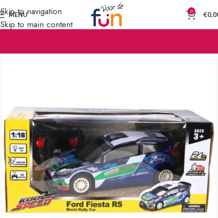
Skip to navigation
0
MENU
€
0,0
Skip to main content