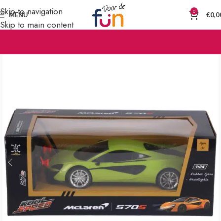
Skip to navigation
0
MENU
€
0,0
Skip to main content