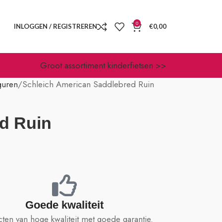
0
INLOGGEN / REGISTREREN
€
0,00
Groot assortiment kinderfietsen >>
guren
Schleich American Saddlebred Ruin
d Ruin
Goede kwaliteit
ten van hoge kwaliteit met goede garantie.