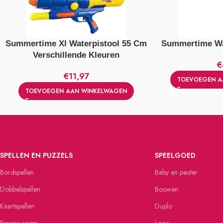
Summertime Xl Waterpistool 55 Cm
Summertime Wa
Verschillende Kleuren
€
€
11,97
TOEVOEGEN A
TOEVOEGEN AAN WINKELWAGEN
SPELLEN EN PUZZELS
SPEELGOED
Bordspellen
Baby en peuter
Dobbelspellen
Bouwen
Kaartspellen
Duplo