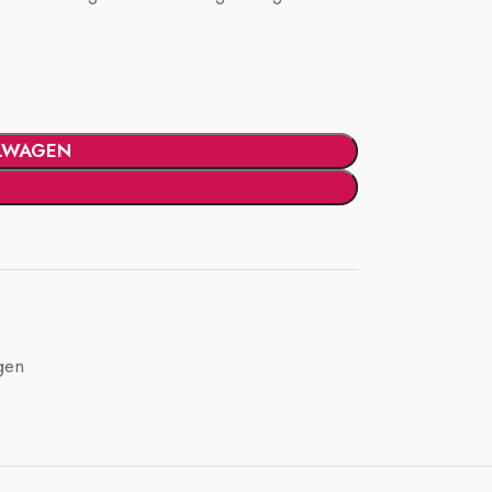
LWAGEN
gen