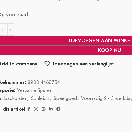
Op voorraad
TOEVOEGEN AAN WINKE
KOOP NU
Add to compare
Toevoegen aan verlanglijst
ikelnummer:
8900.4468754
egorie:
Verzamelfiguren
s:
backorder
,
Schleich
,
Speelgoed
,
Voorradig 2 - 3 werkda
 dit artikel