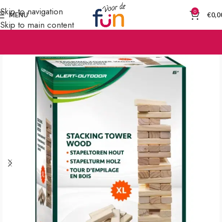
Skip to navigation
0
MENU
€
0,0
Skip to main content