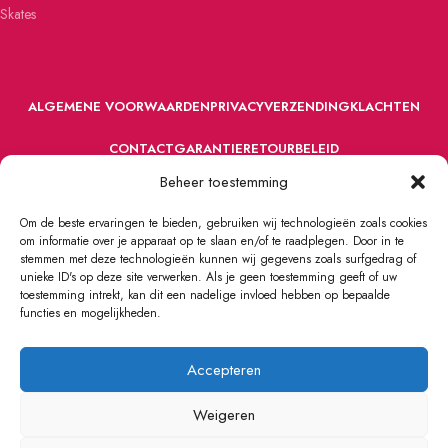
Skates
ALGEMENE VOORWAARDEN
PRIVACY
VERZENDING
KLACHTEN
CONTACT
GARANTIE
RETOURBELEID
Beheer toestemming
Om de beste ervaringen te bieden, gebruiken wij technologieën zoals cookies
om informatie over je apparaat op te slaan en/of te raadplegen. Door in te
stemmen met deze technologieën kunnen wij gegevens zoals surfgedrag of
unieke ID's op deze site verwerken. Als je geen toestemming geeft of uw
toestemming intrekt, kan dit een nadelige invloed hebben op bepaalde
VOORDEFUN.NL
2022 Powered by Handelsonderneming MELS.
functies en mogelijkheden.
Accepteren
Weigeren