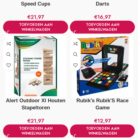
Speed Cups
Darts
€
21,97
€
16,97
TOEVOEGEN AAN
TOEVOEGEN AAN
WINKELWAGEN
WINKELWAGEN
Alert Outdoor Xl Houten
Rubik’s Rubik'S Race
Stapeltoren
Game
€
21,97
€
12,97
TOEVOEGEN AAN
TOEVOEGEN AAN
WINKELWAGEN
WINKELWAGEN