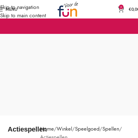
Skip to navigation
0
MENU
€
0,0
Skip to main content
Home
Winkel
Speelgoed
Spellen
Actiespellen
Actiespellen