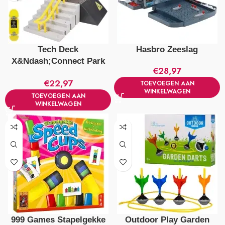
Tech Deck
Hasbro Zeeslag
X&Ndash;Connect Park
€
28,97
Creator Starter Set
€
22,97
TOEVOEGEN AAN
Assorti
WINKELWAGEN
TOEVOEGEN AAN
WINKELWAGEN
999 Games Stapelgekke
Outdoor Play Garden