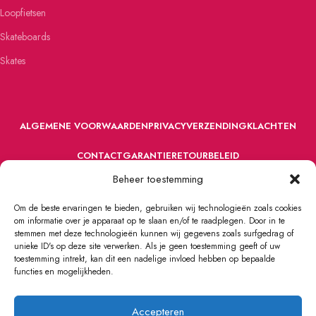
Loopfietsen
Skateboards
Skates
ALGEMENE VOORWAARDEN
PRIVACY
VERZENDING
KLACHTEN
CONTACT
GARANTIE
RETOURBELEID
Beheer toestemming
Om de beste ervaringen te bieden, gebruiken wij technologieën zoals cookies
om informatie over je apparaat op te slaan en/of te raadplegen. Door in te
stemmen met deze technologieën kunnen wij gegevens zoals surfgedrag of
unieke ID's op deze site verwerken. Als je geen toestemming geeft of uw
toestemming intrekt, kan dit een nadelige invloed hebben op bepaalde
VOORDEFUN.NL
2022 Powered by Handelsonderneming MELS.
functies en mogelijkheden.
Accepteren