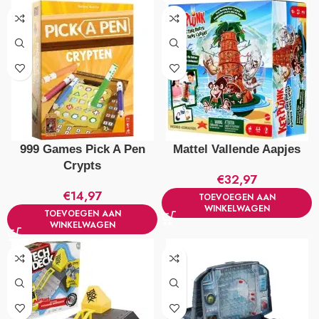
999 Games Pick A Pen
Mattel Vallende Aapjes
Crypts
€
32,97
€
14,97
TOEVOEGEN AAN
WINKELWAGEN
TOEVOEGEN AAN
WINKELWAGEN