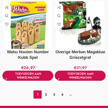
Wahu Houten Number
Overige Merken Megablue
Kubb Spel
Griezelgraf
€
26,97
€
31,97
TOEVOEGEN AAN
TOEVOEGEN AAN
WINKELWAGEN
WINKELWAGEN
1
2
3
4
→