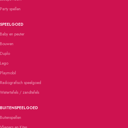
Party spellen
SPEELGOED
Baby en peuter
Bouwen
Duplo
Lego
Playmobil
Radiografisch speelgoed
Watertafels / zandtafels
BUITENSPEELGOED
Buitenspellen
Vliegers en Kites