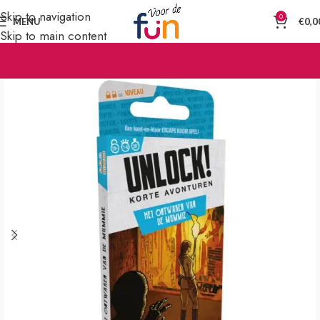
Skip to navigation
0
MENU
€
0,0
Skip to main content