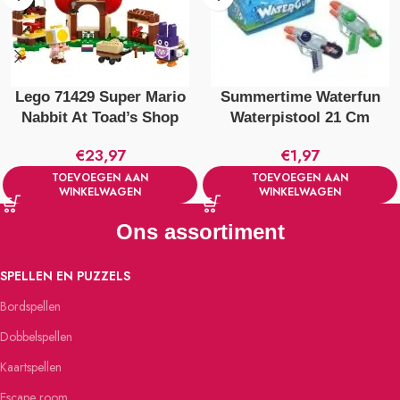
Lego 71429 Super Mario
Summertime Waterfun
Nabbit At Toad’s Shop
Waterpistool 21 Cm
€
23,97
€
1,97
TOEVOEGEN AAN
TOEVOEGEN AAN
WINKELWAGEN
WINKELWAGEN
Ons assortiment
SPELLEN EN PUZZELS
Bordspellen
Dobbelspellen
Kaartspellen
Escape room