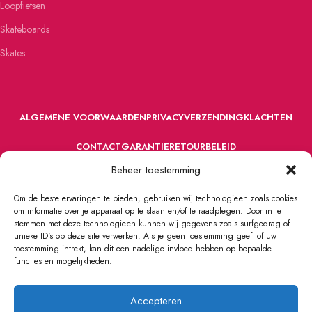
Loopfietsen
Skateboards
Skates
ALGEMENE VOORWAARDEN
PRIVACY
VERZENDING
KLACHTEN
CONTACT
GARANTIE
RETOURBELEID
Beheer toestemming
Om de beste ervaringen te bieden, gebruiken wij technologieën zoals cookies
om informatie over je apparaat op te slaan en/of te raadplegen. Door in te
stemmen met deze technologieën kunnen wij gegevens zoals surfgedrag of
unieke ID's op deze site verwerken. Als je geen toestemming geeft of uw
toestemming intrekt, kan dit een nadelige invloed hebben op bepaalde
VOORDEFUN.NL
2022 Powered by Handelsonderneming MELS.
functies en mogelijkheden.
Accepteren