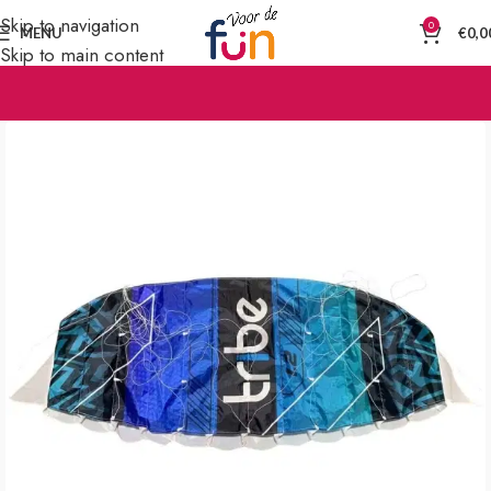
Skip to navigation
0
MENU
€
0,0
Skip to main content