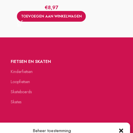
€
8,97
TOEVOEGEN AAN WINKELWAGEN
TOEVOEGE
FIETSEN EN SKATEN
Kinderfietsen
Loopfietsen
Skateboards
Skates
Beheer toestemming