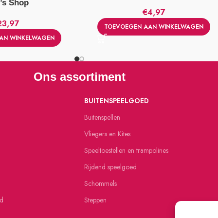
’s Shop
€
4,97
23,97
TOEVOEGEN AAN WINKELWAGEN
AN WINKELWAGEN
Ons assortiment
BUITENSPEELGOED
Buitenspellen
Vliegers en Kites
Speeltoestellen en trampolines
Rijdend speelgoed
Schommels
ed
Steppen