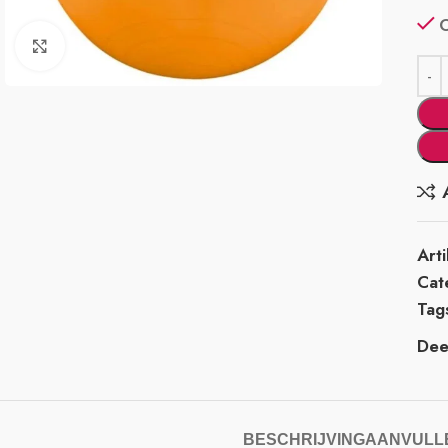
Klik om te vergroten
Art
Cat
Tag
Deel
BESCHRIJVING
AANVULLE