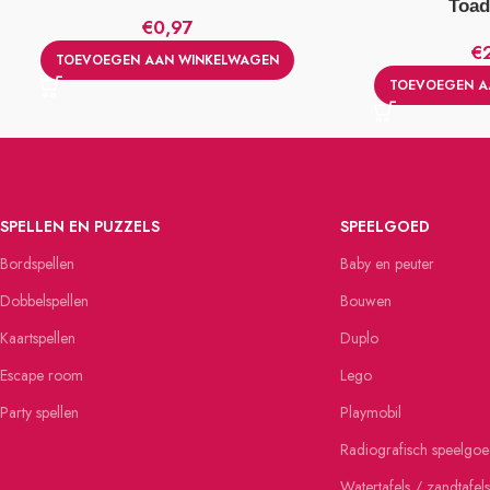
Toad
€
0,97
€
TOEVOEGEN AAN WINKELWAGEN
TOEVOEGEN A
SPELLEN EN PUZZELS
SPEELGOED
Bordspellen
Baby en peuter
Dobbelspellen
Bouwen
Kaartspellen
Duplo
Escape room
Lego
Party spellen
Playmobil
Radiografisch speelgo
Watertafels / zandtafels