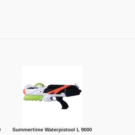
0
Summertime Waterpistool L 9000
Zuru X-S