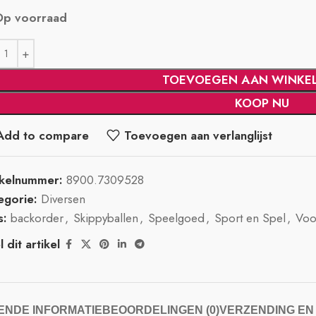
Op voorraad
TOEVOEGEN AAN WINKE
KOOP NU
Add to compare
Toevoegen aan verlanglijst
ikelnummer:
8900.7309528
egorie:
Diversen
s:
backorder
,
Skippyballen
,
Speelgoed
,
Sport en Spel
,
Voo
 dit artikel
NDE INFORMATIE
BEOORDELINGEN (0)
VERZENDING EN