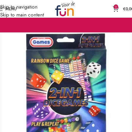
Skip to navigation
0
MENU
€
0,0
Skip to main content