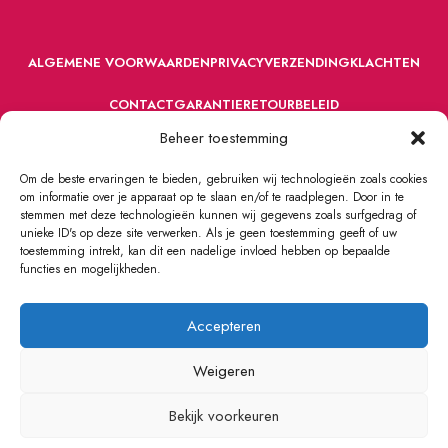
ALGEMENE VOORWAARDEN
PRIVACY
VERZENDING
KLACHTEN
CONTACT
GARANTIE
RETOURBELEID
Beheer toestemming
Om de beste ervaringen te bieden, gebruiken wij technologieën zoals cookies
om informatie over je apparaat op te slaan en/of te raadplegen. Door in te
stemmen met deze technologieën kunnen wij gegevens zoals surfgedrag of
unieke ID's op deze site verwerken. Als je geen toestemming geeft of uw
toestemming intrekt, kan dit een nadelige invloed hebben op bepaalde
VOORDEFUN.NL
2022 Powered by Handelsonderneming MELS.
functies en mogelijkheden.
Accepteren
Weigeren
Bekijk voorkeuren
0