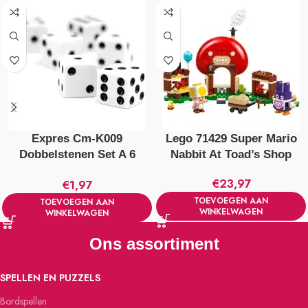
Expres Cm-K009
Lego 71429 Super Mario
Dobbelstenen Set A 6
Nabbit At Toad’s Shop
Stuks Crème/Wit
€
23,97
€
1,97
TOEVOEGEN AAN
TOEVOEGEN AAN
WINKELWAGEN
WINKELWAGEN
Ons assortiment
SPELLEN EN PUZZELS
Bordspellen