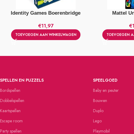
Identity Games Boerenbridge
Mattel U
€
11,97
€
TOEVOEGEN AAN WINKELWAGEN
TOEVOEGEN A
SPELLEN EN PUZZELS
SPEELGOED
Bordspellen
Baby en peuter
Dobbelspellen
Bouwen
Kaartspellen
Duplo
Escape room
Lego
Party spellen
Playmobil