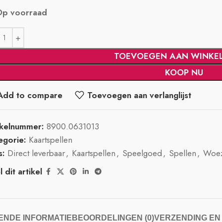
Op voorraad
TOEVOEGEN AAN WINKE
KOOP NU
Add to compare
Toevoegen aan verlanglijst
ikelnummer:
8900.0631013
egorie:
Kaartspellen
s:
Direct leverbaar
,
Kaartspellen
,
Speelgoed
,
Spellen
,
Woez
 dit artikel
NDE INFORMATIE
BEOORDELINGEN (0)
VERZENDING EN