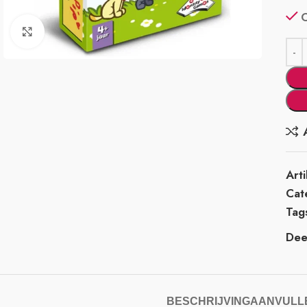
Klik om te vergroten
Art
Cat
Tag
Deel
BESCHRIJVING
AANVULLE