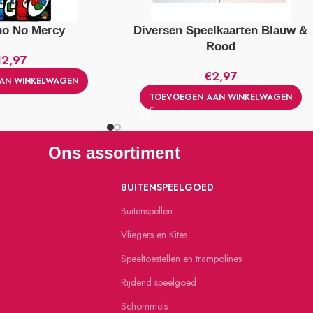
no No Mercy
Diversen Speelkaarten Blauw &
Rood
12,97
€
2,97
AN WINKELWAGEN
TOEVOEGEN AAN WINKELWAGEN
Ons assortiment
BUITENSPEELGOED
Buitenspellen
Vliegers en Kites
Speeltoestellen en trampolines
Rijdend speelgoed
Schommels