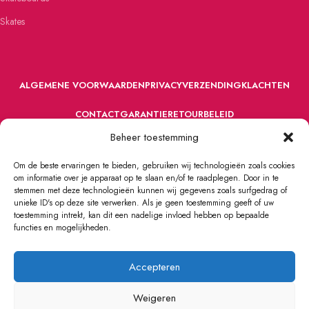
Skates
ALGEMENE VOORWAARDEN
PRIVACY
VERZENDING
KLACHTEN
CONTACT
GARANTIE
RETOURBELEID
Beheer toestemming
Om de beste ervaringen te bieden, gebruiken wij technologieën zoals cookies
om informatie over je apparaat op te slaan en/of te raadplegen. Door in te
stemmen met deze technologieën kunnen wij gegevens zoals surfgedrag of
unieke ID's op deze site verwerken. Als je geen toestemming geeft of uw
toestemming intrekt, kan dit een nadelige invloed hebben op bepaalde
VOORDEFUN.NL
2022 Powered by Handelsonderneming MELS.
functies en mogelijkheden.
Accepteren
Weigeren