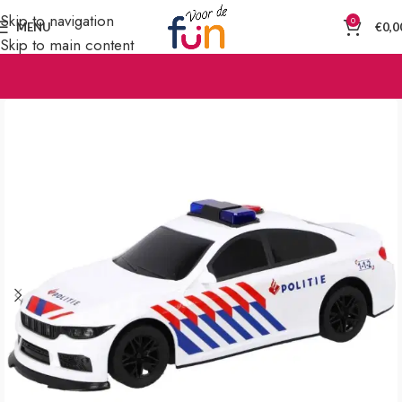
Skip to navigation
0
MENU
€
0,0
Skip to main content