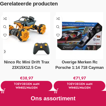
Gerelateerde producten
Ninco Rc Mini Drift Trax
Overige Merken Rc
23X15X12.5 Cm
Porsche 1:14 718 Cayman
Oranje/Zwart
Gt4 Clubsport Mr + Licht
€
38,97
€
71,97
TOEVOEGEN AAN
TOEVOEGEN AAN
WINKELWAGEN
WINKELWAGEN
Ons assortiment