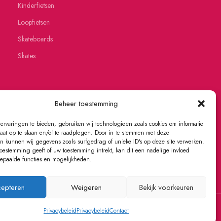
Kinderfietsen
Loopfietsen
Skateboards
Skates
Beheer toestemming
ervaringen te bieden, gebruiken wij technologieën zoals cookies om informatie
raat op te slaan en/of te raadplegen. Door in te stemmen met deze
n kunnen wij gegevens zoals surfgedrag of unieke ID's op deze site verwerken.
toestemming geeft of uw toestemming intrekt, kan dit een nadelige invloed
paalde functies en mogelijkheden.
epteren
Weigeren
Bekijk voorkeuren
Privacybeleid
Privacybeleid
Contact