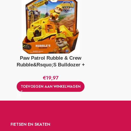
Paw Patrol Rubble & Crew
Alert Skat
Rubble&Rsquo;S Bulldozer +
Figuur
€
19,97
TOEVOEGE
TOEVOEGEN AAN WINKELWAGEN
FIETSEN EN SKATEN