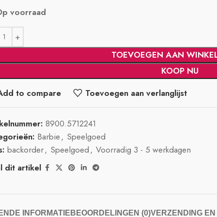
Op voorraad
TOEVOEGEN AAN WINKE
KOOP NU
Add to compare
Toevoegen aan verlanglijst
ikelnummer:
8900.5712241
egorieën:
Barbie
,
Speelgoed
s:
backorder
,
Speelgoed
,
Voorradig 3 - 5 werkdagen
 dit artikel
NDE INFORMATIE
BEOORDELINGEN (0)
VERZENDING EN