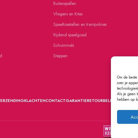
Buitenspellen
Vliegers en Kites
Speeltoestellen en trampolines
Rijdend speelgoed
Schommels
ed
Steppen
Om de beste 
over je appa
technologieë
Als je geen 
hebben op be
VERZENDING
KLACHTEN
CONTACT
GARANTIE
RETOURBELEID
Acc