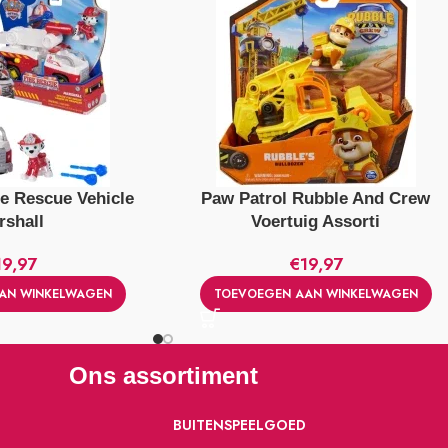
re Rescue Vehicle
Paw Patrol Rubble And Crew
rshall
Voertuig Assorti
19,97
€
19,97
AN WINKELWAGEN
TOEVOEGEN AAN WINKELWAGEN
Ons assortiment
BUITENSPEELGOED