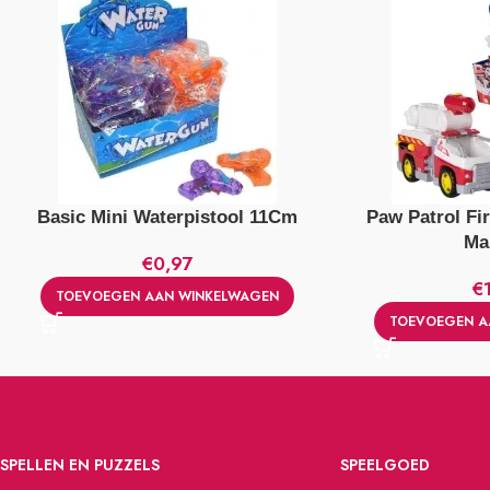
Basic Mini Waterpistool 11Cm
Paw Patrol Fi
Ma
€
0,97
€
TOEVOEGEN AAN WINKELWAGEN
TOEVOEGEN A
SPELLEN EN PUZZELS
SPEELGOED