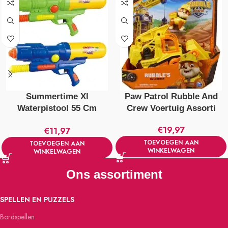
Summertime Xl
Paw Patrol Rubble And
Waterpistool 55 Cm
Crew Voertuig Assorti
Verschillende Kleuren
€
19,97
€
11,97
TOEVOEGEN AAN
TOEVOEGEN AAN
WINKELWAGEN
WINKELWAGEN
Ons assortiment
SPELLEN EN PUZZELS
Bordspellen