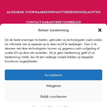
ALGEMENE VOORWAARDEN
PRIVACY
VERZENDING
KLACHTEN
CONTACT
GARANTIE
RETOURBELEID
Beheer toestemming
Om de beste ervaringen te bieden, gebruiken wij technologieën zoals cookies
om informatie over je apparaat op te slaan en/of te raadplegen. Door in te
stemmen met deze technologieën kunnen wij gegevens zoals surfgedrag of
unieke ID's op deze site verwerken. Als je geen toestemming geeft of uw
toestemming intrekt, kan dit een nadelige invloed hebben op bepaalde
VOORDEFUN.NL
2022 Powered by Handelsonderneming MELS.
functies en mogelijkheden.
Accepteren
Weigeren
Bekijk voorkeuren
0