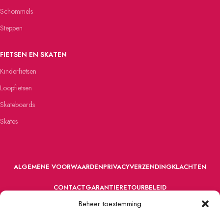
Schommels
Steppen
FIETSEN EN SKATEN
Kinderfietsen
Loopfietsen
Skateboards
Skates
ALGEMENE VOORWAARDEN
PRIVACY
VERZENDING
KLACHTEN
CONTACT
GARANTIE
RETOURBELEID
Beheer toestemming