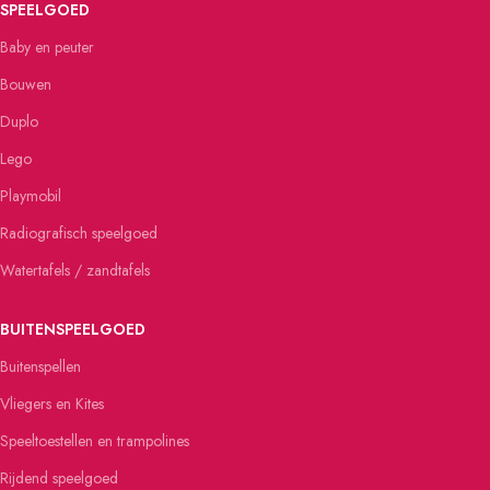
SPEELGOED
Baby en peuter
Bouwen
Duplo
Lego
Playmobil
Radiografisch speelgoed
Watertafels / zandtafels
BUITENSPEELGOED
Buitenspellen
Vliegers en Kites
Speeltoestellen en trampolines
Rijdend speelgoed