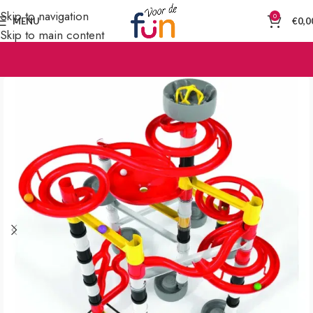
Skip to navigation
0
MENU
€
0,0
Skip to main content