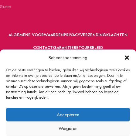
Skates
ALGEMENE VOORWAARDEN
PRIVACY
VERZENDING
KLACHTEN
CONTACT
GARANTIE
RETOURBELEID
Beheer toestemming
Om de beste ervaringen te bieden, gebruiken wij technologieën zoals cookies
om informatie over je apparaat op te slaan en/of te raadplegen. Door in te
stemmen met deze technologieën kunnen wij gegevens zoals surfgedrag of
unieke ID's op deze site verwerken. Als je geen toestemming geeft of uw
toestemming intrekt, kan dit een nadelige invloed hebben op bepaalde
VOORDEFUN.NL
2022 Powered by Handelsonderneming MELS.
functies en mogelijkheden.
Accepteren
Weigeren