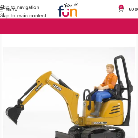
Skip to navigation
0
MENU
€
0,0
Skip to main content