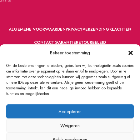
Skates
ALGEMENE VOORWAARDEN
PRIVACY
VERZENDING
KLACHTEN
CONTACT
GARANTIE
RETOURBELEID
Beheer toestemming
Om de beste ervaringen te bieden, gebruiken wij technologieën zoals cookies
om informatie over je apparaat op te slaan en/of te raadplegen. Door in te
stemmen met deze technologieën kunnen wij gegevens zoals surfgedrag of
unieke ID's op deze site verwerken. Als je geen toestemming geeft of uw
toestemming intrekt, kan dit een nadelige invloed hebben op bepaalde
VOORDEFUN.NL
2022 Powered by Handelsonderneming MELS.
functies en mogelijkheden.
Accepteren
Weigeren
Bekijk voorkeuren