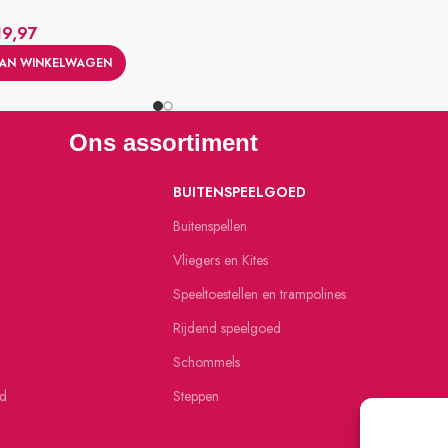
19,97
AN WINKELWAGEN
Ons assortiment
BUITENSPEELGOED
Buitenspellen
Vliegers en Kites
Speeltoestellen en trampolines
Rijdend speelgoed
Schommels
ed
Steppen