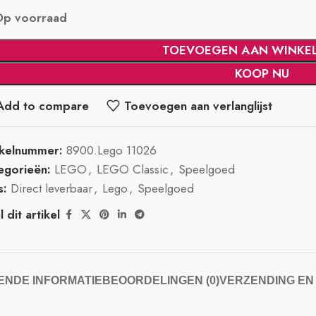
Op voorraad
TOEVOEGEN AAN WINKE
KOOP NU
Add to compare
Toevoegen aan verlanglijst
ikelnummer:
8900.Lego 11026
egorieën:
LEGO
,
LEGO Classic
,
Speelgoed
s:
Direct leverbaar
,
Lego
,
Speelgoed
 dit artikel
NDE INFORMATIE
BEOORDELINGEN (0)
VERZENDING EN