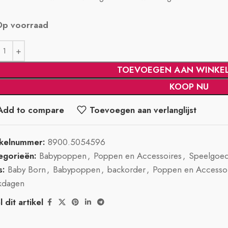
Op voorraad
TOEVOEGEN AAN WINKE
KOOP NU
Add to compare
Toevoegen aan verlanglijst
ikelnummer:
8900.5054596
egorieën:
Babypoppen
,
Poppen en Accessoires
,
Speelgoe
s:
Baby Born
,
Babypoppen
,
backorder
,
Poppen en Accesso
kdagen
 dit artikel