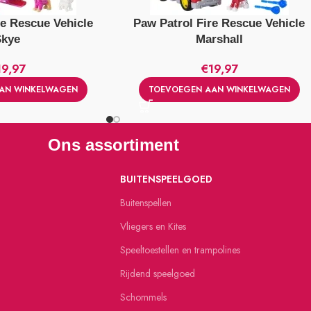
re Rescue Vehicle
Paw Patrol Fire Rescue Vehicle
Skye
Marshall
19,97
€
19,97
AN WINKELWAGEN
TOEVOEGEN AAN WINKELWAGEN
Ons assortiment
BUITENSPEELGOED
Buitenspellen
Vliegers en Kites
Speeltoestellen en trampolines
Rijdend speelgoed
Schommels