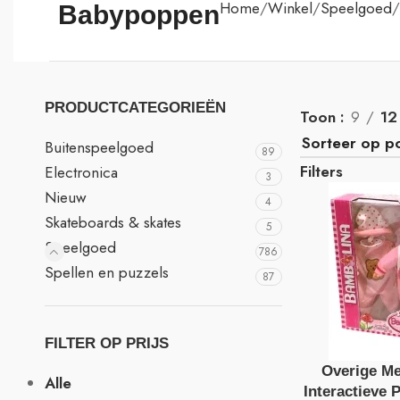
Home
Winkel
Speelgoed
Babypoppen
PRODUCTCATEGORIEËN
Toon
9
12
Buitenspeelgoed
89
Filters
Electronica
3
Nieuw
4
Skateboards & skates
5
Speelgoed
786
Spellen en puzzels
87
FILTER OP PRIJS
Overige M
Alle
Interactieve 