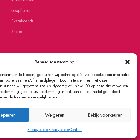
Loopfietsen
Skateboards
Skates
Beheer toestemming
ervaringen te bieden, gebruiken wij technologieën zoals cookies om informatie
raat op te slaan en/of te raadplegen. Door in te stemmen met deze
n kunnen wij gegevens zoals surfgedrag of unieke ID's op deze site verwerken.
toestemming geeft of uw toestemming intrekt, kan dit een nadelige invloed
paalde functies en mogelijkheden.
epteren
Weigeren
Bekijk voorkeuren
Privacybeleid
Privacybeleid
Contact