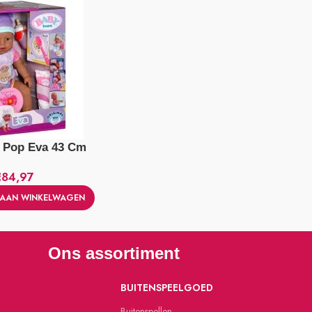
 Pop Eva 43 Cm
€
84,97
AAN WINKELWAGEN
Ons assortiment
BUITENSPEELGOED
Buitenspellen