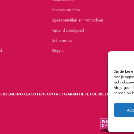
Vliegers en Kites
Speeltoestellen en trampolines
Rijdend speelgoed
Schommels
ed
Steppen
Om de beste 
over je appa
technologieë
Als je geen 
hebben op be
VERZENDING
KLACHTEN
CONTACT
GARANTIE
RETOURBELEID
Acc