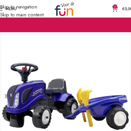
Skip to navigation
0
MENU
€
0,0
Skip to main content