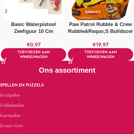
Basic Waterpistool
Paw Patrol Rubble & Crew
Zeefiguur 10 Cm
Rubble&Rsquo;S Bulldozer
Verschillende Uitvoeringen
+ Figuur
€
0,97
€
19,97
TOEVOEGEN AAN
TOEVOEGEN AAN
WINKELWAGEN
WINKELWAGEN
Ons assortiment
SPELLEN EN PUZZELS
Bordspellen
Dobbelspellen
Kaartspellen
Escape room