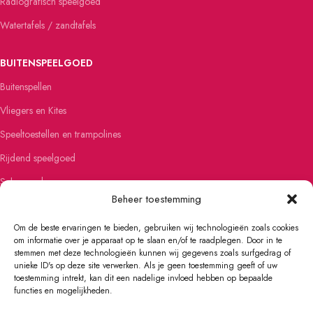
Radiografisch speelgoed
Watertafels / zandtafels
BUITENSPEELGOED
Buitenspellen
Vliegers en Kites
Speeltoestellen en trampolines
Rijdend speelgoed
Schommels
Beheer toestemming
Steppen
Om de beste ervaringen te bieden, gebruiken wij technologieën zoals cookies
om informatie over je apparaat op te slaan en/of te raadplegen. Door in te
FIETSEN EN SKATEN
stemmen met deze technologieën kunnen wij gegevens zoals surfgedrag of
unieke ID's op deze site verwerken. Als je geen toestemming geeft of uw
Kinderfietsen
toestemming intrekt, kan dit een nadelige invloed hebben op bepaalde
Loopfietsen
functies en mogelijkheden.