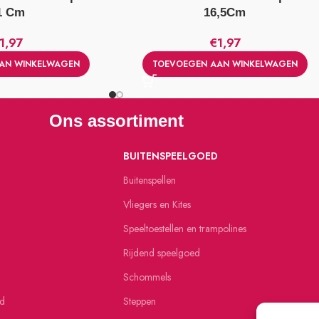
1 Cm
16,5Cm
1,97
€
1,97
AN WINKELWAGEN
TOEVOEGEN AAN WINKELWAGEN
Ons assortiment
BUITENSPEELGOED
Buitenspellen
Vliegers en Kites
Speeltoestellen en trampolines
Rijdend speelgoed
Schommels
ed
Steppen