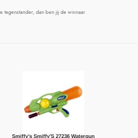
 je tegenstander, dan ben jij de winnaar.
Smiffy’s Smiffy'S 27236 Watergun
Zuru X-S