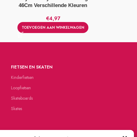
46Cm Verschillende Kleuren
€
4,97
TOEVOEGE
TOEVOEGEN AAN WINKELWAGEN
FIETSEN EN SKATEN
Kinderfietsen
Loopfietsen
Skateboards
Skates