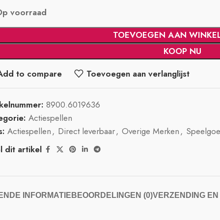
Op voorraad
TOEVOEGEN AAN WINKE
KOOP NU
Add to compare
Toevoegen aan verlanglijst
ikelnummer:
8900.6019636
egorie:
Actiespellen
s:
Actiespellen
,
Direct leverbaar
,
Overige Merken
,
Speelgo
 dit artikel
NDE INFORMATIE
BEOORDELINGEN (0)
VERZENDING EN