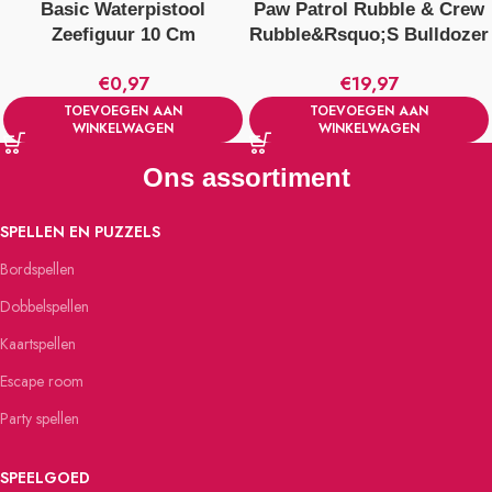
Basic Waterpistool
Paw Patrol Rubble & Crew
Zeefiguur 10 Cm
Rubble&Rsquo;S Bulldozer
Verschillende Uitvoeringen
+ Figuur
€
0,97
€
19,97
TOEVOEGEN AAN
TOEVOEGEN AAN
WINKELWAGEN
WINKELWAGEN
Ons assortiment
SPELLEN EN PUZZELS
Bordspellen
Dobbelspellen
Kaartspellen
Escape room
Party spellen
SPEELGOED