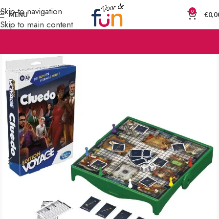
Skip to navigation
0
MENU
€
0,0
Skip to main content