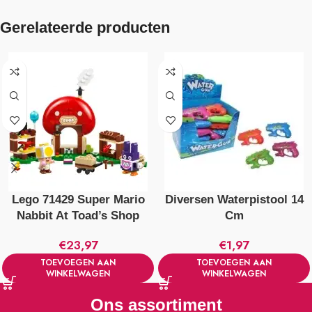
Gerelateerde producten
Lego 71429 Super Mario
Diversen Waterpistool 14
Nabbit At Toad’s Shop
Cm
€
23,97
€
1,97
TOEVOEGEN AAN
TOEVOEGEN AAN
WINKELWAGEN
WINKELWAGEN
Ons assortiment