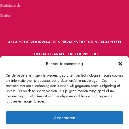
Skateboards
Skates
ALGEMENE VOORWAARDEN
PRIVACY
VERZENDING
KLACHTEN
CONTACT
GARANTIE
RETOURBELEID
Beheer toestemming
Om de beste ervaringen te bieden, gebruiken wij technologieën zoals cookies
om informatie over je apparaat op te slaan en/of te raadplegen. Door in te
stemmen met deze technologieën kunnen wij gegevens zoals surfgedrag of
unieke ID's op deze site verwerken. Als je geen toestemming geeft of uw
toestemming intrekt, kan dit een nadelige invloed hebben op bepaalde
VOORDEFUN.NL
2022 Powered by Handelsonderneming MELS.
functies en mogelijkheden.
Accepteren