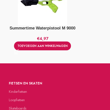
Summertime Waterpistool M 9000
Summertime 
€
4,97
TOEVOEGEN AAN WINKELWAGEN
TOEVOEGE
FIETSEN EN SKATEN
Kinderfietsen
Loopfietsen
Skateboards