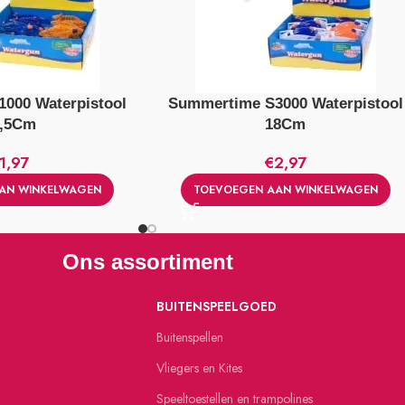
000 Waterpistool
Summertime S3000 Waterpistool
6,5Cm
18Cm
1,97
€
2,97
AN WINKELWAGEN
TOEVOEGEN AAN WINKELWAGEN
Ons assortiment
BUITENSPEELGOED
Buitenspellen
Vliegers en Kites
Speeltoestellen en trampolines