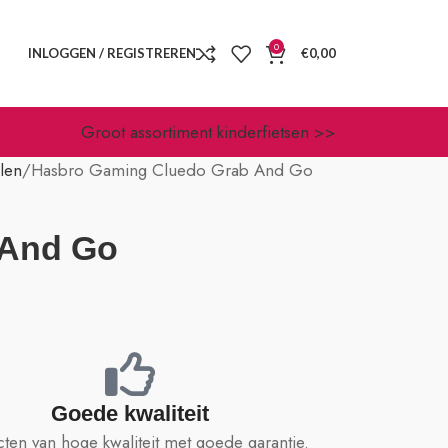
0
INLOGGEN / REGISTREREN
€
0,00
Groot assortiment kinderfietsen >>
len
Hasbro Gaming Cluedo Grab And Go
 And Go
Goede kwaliteit
ten van hoge kwaliteit met goede garantie.