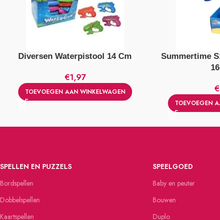
Diversen Waterpistool 14 Cm
Summertime S1
1
€
1,97
€
TOEVOEGEN AAN WINKELWAGEN
TOEVOEGEN A
SPELLEN EN PUZZELS
SPEELGOED
Bordspellen
Baby en peuter
Dobbelspellen
Bouwen
Kaartspellen
Duplo