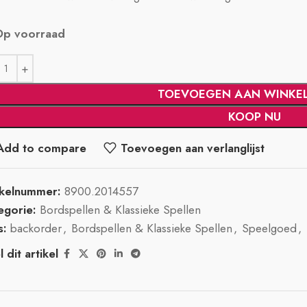
Op voorraad
TOEVOEGEN AAN WINKE
KOOP NU
Add to compare
Toevoegen aan verlanglijst
ikelnummer:
8900.2014557
egorie:
Bordspellen & Klassieke Spellen
s:
backorder
,
Bordspellen & Klassieke Spellen
,
Speelgoed
,
 dit artikel