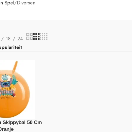
en Spel
Diversen
18
24
h Skippybal 50 Cm
Oranje