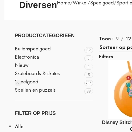
Home
Winkel
Speelgoed
Sport 
Diversen
PRODUCTCATEGORIEËN
Toon
9
12
Buitenspeelgoed
89
Filters
Electronica
3
Nieuw
4
Skateboards & skates
5
Speelgoed
785
Spellen en puzzels
88
FILTER OP PRIJS
Disney Stitc
Alle