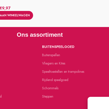
€
9,97
AAN WINKELWAGEN
Ons assortiment
BUITENSPEELGOED
Buitenspellen
Vliegers en Kites
Speeltoestellen en trampolines
Rijdend speelgoed
Schommels
ed
Steppen