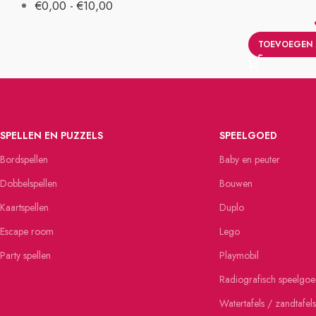
€
0,00
-
€
10,00
TOEVOEGEN 
SPELLEN EN PUZZELS
SPEELGOED
Bordspellen
Baby en peuter
Dobbelspellen
Bouwen
Kaartspellen
Duplo
Escape room
Lego
Party spellen
Playmobil
Radiografisch speelgo
Watertafels / zandtafels