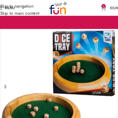
Skip to navigation
0
MENU
€
0,0
Skip to main content