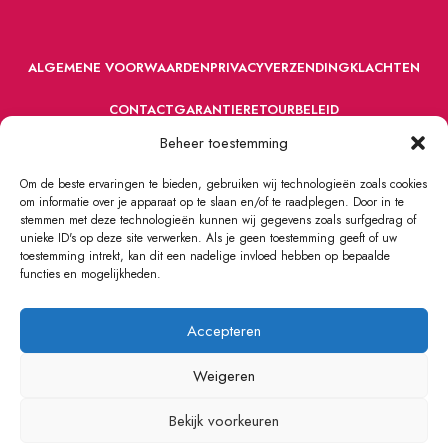
ALGEMENE VOORWAARDEN
PRIVACY
VERZENDING
KLACHTEN
CONTACT
GARANTIE
RETOURBELEID
Beheer toestemming
Om de beste ervaringen te bieden, gebruiken wij technologieën zoals cookies
om informatie over je apparaat op te slaan en/of te raadplegen. Door in te
stemmen met deze technologieën kunnen wij gegevens zoals surfgedrag of
unieke ID's op deze site verwerken. Als je geen toestemming geeft of uw
toestemming intrekt, kan dit een nadelige invloed hebben op bepaalde
VOORDEFUN.NL
2022 Powered by Handelsonderneming MELS.
functies en mogelijkheden.
Accepteren
Weigeren
Bekijk voorkeuren