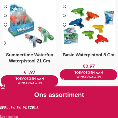
Summertime Waterfun
Basic Waterpistool 8 Cm
Waterpistool 21 Cm
€
0,97
€
1,97
TOEVOEGEN AAN
WINKELWAGEN
TOEVOEGEN AAN
WINKELWAGEN
Ons assortiment
SPELLEN EN PUZZELS
Bordspellen