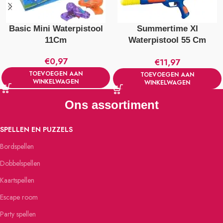
Basic Mini Waterpistool
Summertime Xl
11Cm
Waterpistool 55 Cm
Verschillende Kleuren
€
0,97
€
11,97
TOEVOEGEN AAN
TOEVOEGEN AAN
WINKELWAGEN
WINKELWAGEN
Ons assortiment
SPELLEN EN PUZZELS
Bordspellen
Dobbelspellen
Kaartspellen
Escape room
Party spellen