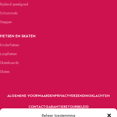
Rijdend speelgoed
Schommels
Steppen
FIETSEN EN SKATEN
Kinderfietsen
Loopfietsen
Skateboards
Skates
ALGEMENE VOORWAARDEN
PRIVACY
VERZENDING
KLACHTEN
CONTACT
GARANTIE
RETOURBELEID
Beheer toestemming