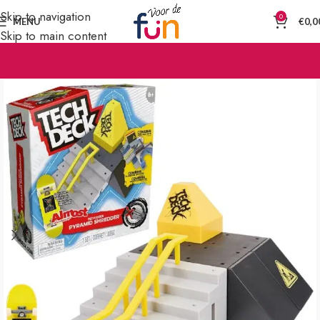
Skip to navigation
0
MENU
€
0,0
Skip to main content