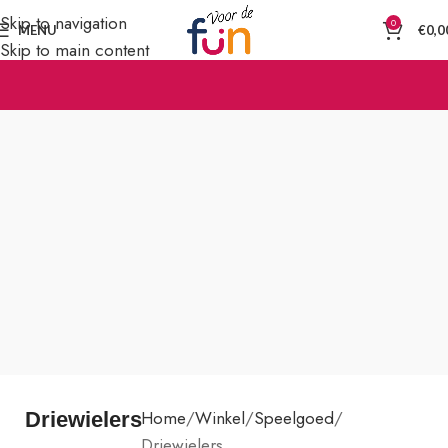
Skip to navigation
0
MENU
€
0,0
Skip to main content
Home
Winkel
Speelgoed
Driewielers
Driewielers