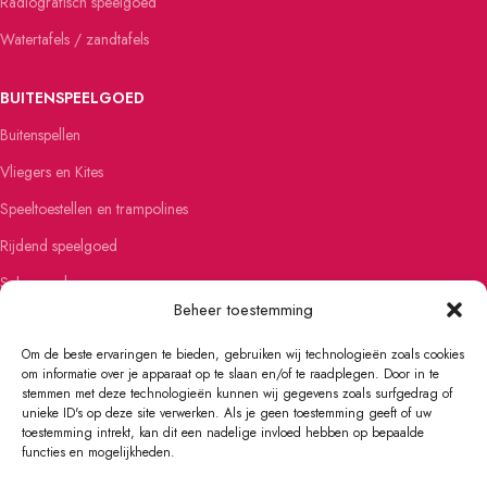
Radiografisch speelgoed
Watertafels / zandtafels
BUITENSPEELGOED
Buitenspellen
Vliegers en Kites
Speeltoestellen en trampolines
Rijdend speelgoed
Schommels
Beheer toestemming
Steppen
Om de beste ervaringen te bieden, gebruiken wij technologieën zoals cookies
om informatie over je apparaat op te slaan en/of te raadplegen. Door in te
FIETSEN EN SKATEN
stemmen met deze technologieën kunnen wij gegevens zoals surfgedrag of
unieke ID's op deze site verwerken. Als je geen toestemming geeft of uw
Kinderfietsen
toestemming intrekt, kan dit een nadelige invloed hebben op bepaalde
Loopfietsen
functies en mogelijkheden.