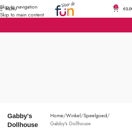
Skip to navigation
0
MENU
€
0,0
Skip to main content
Home
Winkel
Speelgoed
Gabby's
Gabby's Dollhouse
Dollhouse