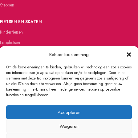
Steppen
FIETSEN EN SKATEN
Kinderfietsen
Loopfietsen
Skateboards
Beheer toestemming
Skates
Om de beste ervaringen te bieden, gebruiken wij technologieën zoals cookies
om informatie over je apparaat op te slaan en/of te raadplegen. Door in te
stemmen met deze technologieën kunnen wij gegevens zoals surfgedrag of
unieke ID's op deze site verwerken. Als je geen toestemming geeft of uw
toestemming intrekt, kan dit een nadelige invloed hebben op bepaalde
ALGEMENE VOORWAARDEN
PRIVACY
VERZENDING
KLACHTEN
functies en mogelijkheden.
CONTACT
GARANTIE
RETOURBELEID
Accepteren
Weigeren