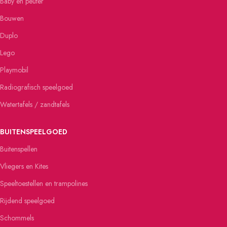
Baby en peuter
Bouwen
Duplo
Lego
Playmobil
Radiografisch speelgoed
Watertafels / zandtafels
BUITENSPEELGOED
Buitenspellen
Vliegers en Kites
Speeltoestellen en trampolines
Rijdend speelgoed
Schommels