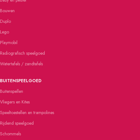
Baby en peuter
Bouwen
Duplo
Lego
Playmobil
Radiografisch speelgoed
Watertafels / zandtafels
BUITENSPEELGOED
Buitenspellen
Vliegers en Kites
Speeltoestellen en trampolines
Rijdend speelgoed
Schommels