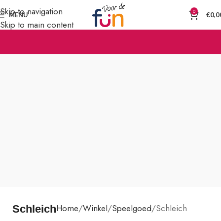
Skip to navigation
0
MENU
€
0,0
Skip to main content
Home
Winkel
Speelgoed
Schleich
Schleich