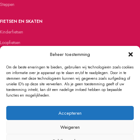
Steppen
FIETSEN EN SKATEN
Kinderfietsen
Loopfietsen
Skateboards
Beheer toestemming
Skates
Om de beste ervaringen te bieden, gebruiken wij technologieën zoals cookies
om informatie over je apparaat op te slaan en/of te raadplegen. Door in te
stemmen met deze technologieën kunnen wij gegevens zoals surfgedrag of
unieke ID's op deze site verwerken. Als je geen toestemming geeft of uw
toestemming intrekt, kan dit een nadelige invloed hebben op bepaalde
ALGEMENE VOORWAARDEN
PRIVACY
VERZENDING
KLACHTEN
functies en mogelijkheden.
CONTACT
GARANTIE
RETOURBELEID
Accepteren
Weigeren