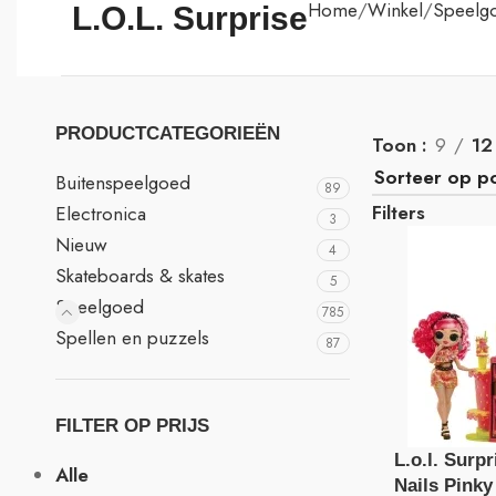
Home
Winkel
Speelg
L.O.L. Surprise
PRODUCTCATEGORIEËN
Toon
9
12
Buitenspeelgoed
89
Filters
Electronica
3
Nieuw
4
Skateboards & skates
5
Speelgoed
785
Spellen en puzzels
87
FILTER OP PRIJS
L.o.l. Surp
Alle
Nails Pinky