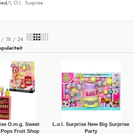
oed
L.O.L. Surprise
18
24
rise O.m.g. Sweet
L.o.l. Surprise New Big Surprise
 Pops Fruit Shop
Party