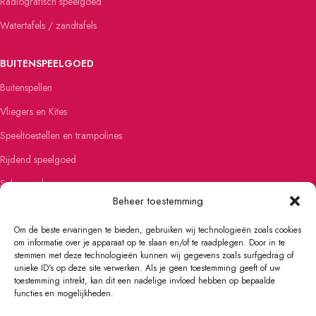
Radiografisch speelgoed
Watertafels / zandtafels
BUITENSPEELGOED
Buitenspellen
Vliegers en Kites
Speeltoestellen en trampolines
Rijdend speelgoed
Schommels
Beheer toestemming
Steppen
Om de beste ervaringen te bieden, gebruiken wij technologieën zoals cookies
om informatie over je apparaat op te slaan en/of te raadplegen. Door in te
FIETSEN EN SKATEN
stemmen met deze technologieën kunnen wij gegevens zoals surfgedrag of
unieke ID's op deze site verwerken. Als je geen toestemming geeft of uw
Kinderfietsen
toestemming intrekt, kan dit een nadelige invloed hebben op bepaalde
Loopfietsen
functies en mogelijkheden.