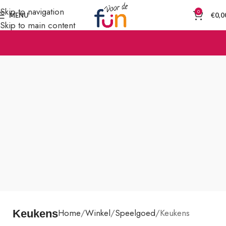
Skip to navigation
0
MENU
€
0,0
Skip to main content
Home
Winkel
Speelgoed
Keukens
Keukens