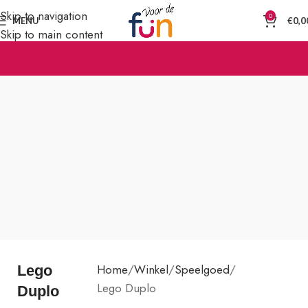
Skip to navigation
0
MENU
€
0,0
Skip to main content
Home
Winkel
Speelgoed
Lego
Lego Duplo
Duplo