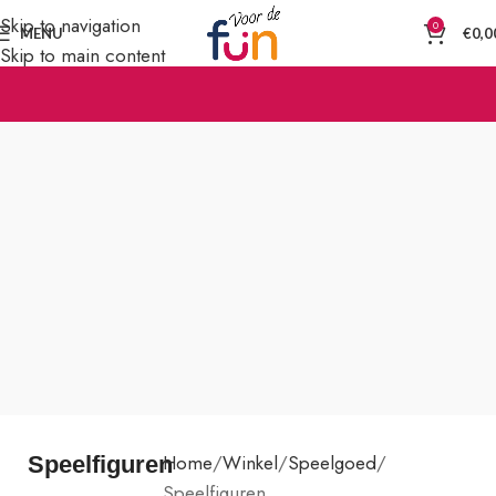
Skip to navigation
0
MENU
€
0,0
Skip to main content
Home
Winkel
Speelgoed
Speelfiguren
Speelfiguren