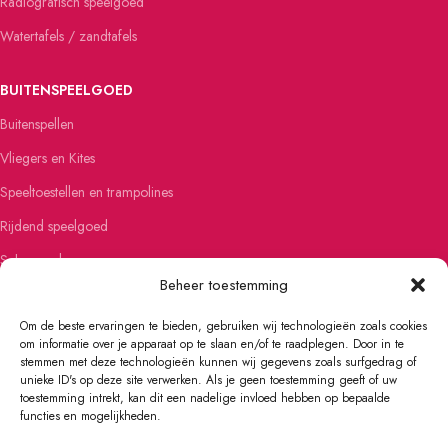
Radiografisch speelgoed
Watertafels / zandtafels
BUITENSPEELGOED
Buitenspellen
Vliegers en Kites
Speeltoestellen en trampolines
Rijdend speelgoed
Schommels
Beheer toestemming
Steppen
Om de beste ervaringen te bieden, gebruiken wij technologieën zoals cookies
om informatie over je apparaat op te slaan en/of te raadplegen. Door in te
FIETSEN EN SKATEN
stemmen met deze technologieën kunnen wij gegevens zoals surfgedrag of
unieke ID's op deze site verwerken. Als je geen toestemming geeft of uw
Kinderfietsen
toestemming intrekt, kan dit een nadelige invloed hebben op bepaalde
Loopfietsen
functies en mogelijkheden.