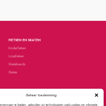
FIETSEN EN SKATEN
Kinderfietsen
Loopfietsen
Skateboards
Skates
Beheer toestemming
ervaringen te bieden, gebruiken wij technologieën zoals cookies om informatie