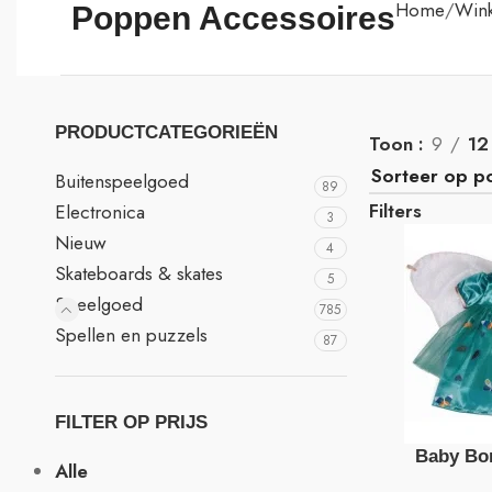
Home
Wink
Poppen Accessoires
PRODUCTCATEGORIEËN
Toon
9
12
Buitenspeelgoed
89
Filters
Electronica
3
Nieuw
4
Skateboards & skates
5
Speelgoed
785
Spellen en puzzels
87
FILTER OP PRIJS
Baby Bor
Alle