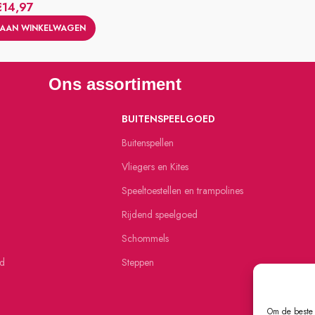
€
14,97
AAN WINKELWAGEN
Ons assortiment
BUITENSPEELGOED
Buitenspellen
Vliegers en Kites
Speeltoestellen en trampolines
Rijdend speelgoed
Schommels
ed
Steppen
Om de beste 