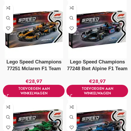
Lego Speed Champions
Lego Speed Champions
77251 Mclaren F1 Team
77248 Bwt Alpine F1 Team
Mcl38 Racewagen
A524 Racewagen
€
28,97
€
28,97
TOEVOEGEN AAN
TOEVOEGEN AAN
WINKELWAGEN
WINKELWAGEN