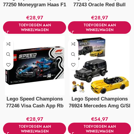
77250 Moneygram Haas F1
77243 Oracle Red Bull
Team Vf-24 Racewagen
Racing Rb20 F1
€
28,97
€
28,97
Racewagen
TOEVOEGEN AAN
TOEVOEGEN AAN
WINKELWAGEN
WINKELWAGEN
Lego Speed Champions
Lego Speed Champions
77246 Visa Cash App Rb
76924 Mercedes Amg G/Sl
Vcarb 01 F1 Racewagen
63
€
28,97
€
54,97
TOEVOEGEN AAN
TOEVOEGEN AAN
WINKELWAGEN
WINKELWAGEN