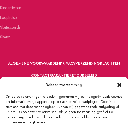
Kinderfietsen
Loopfietsen
Skateboards
Skates
ALGEMENE VOORWAARDEN
PRIVACY
VERZENDING
KLACHTEN
CONTACT
GARANTIE
RETOURBELEID
Beheer toestemming
Om de beste ervaringen te bieden, gebruiken wij technologieën zoals cookies
om informatie over je apparaat op te slaan en/of te raadplegen. Door in te
stemmen met deze technologieën kunnen wij gegevens zoals surfgedrag of
unieke ID's op deze site verwerken. Als je geen toestemming geeft of uw
toestemming intrekt, kan dit een nadelige invloed hebben op bepaalde
VOORDEFUN.NL
2022 Powered by Handelsonderneming MELS.
functies en mogelijkheden.