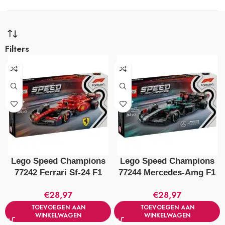
Filters
Lego Speed Champions
Lego Speed Champions
77242 Ferrari Sf-24 F1
77244 Mercedes-Amg F1
Racewagen
W15 Racewagen
€
28,97
€
28,97
TOEVOEGEN AAN
TOEVOEGEN AAN
WINKELWAGEN
WINKELWAGEN