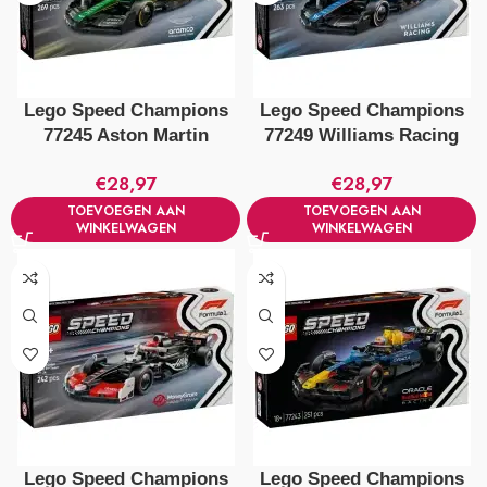
Lego Speed Champions
Lego Speed Champions
77245 Aston Martin
77249 Williams Racing
Aramco F1 Amr24
Fw46 F1 Racewagen
€
28,97
€
28,97
Racewagen
TOEVOEGEN AAN
TOEVOEGEN AAN
WINKELWAGEN
WINKELWAGEN
Lego Speed Champions
Lego Speed Champions