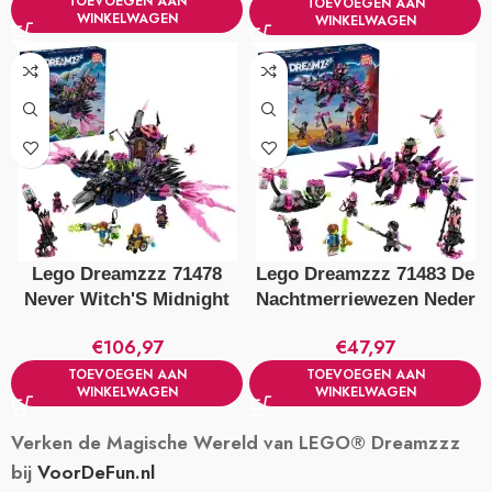
TOEVOEGEN AAN
TOEVOEGEN AAN
WINKELWAGEN
WINKELWAGEN
Lego Dreamzzz 71478
Lego Dreamzzz 71483 De
Never Witch'S Midnight
Nachtmerriewezen Neder
Raven
Heks
€
106,97
€
47,97
TOEVOEGEN AAN
TOEVOEGEN AAN
WINKELWAGEN
WINKELWAGEN
Verken de Magische Wereld van LEGO® Dreamzzz
bij
VoorDeFun.nl