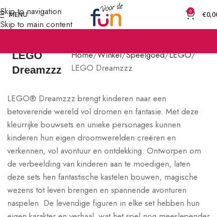
Skip to navigation
0
MENU
€
0,0
Skip to main content
Home
Winkel
Speelgoed
LEGO
LEGO
LEGO Dreamzzz
Dreamzzz
LEGO® Dreamzzz brengt kinderen naar een
betoverende wereld vol dromen en fantasie. Met deze
kleurrijke bouwsets en unieke personages kunnen
kinderen hun eigen droomwerelden creëren en
verkennen, vol avontuur en ontdekking. Ontworpen om
de verbeelding van kinderen aan te moedigen, laten
deze sets hen fantastische kastelen bouwen, magische
wezens tot leven brengen en spannende avonturen
naspelen. De levendige figuren in elke set hebben hun
eigen karakter en verhaal, wat het spel nog meeslepender