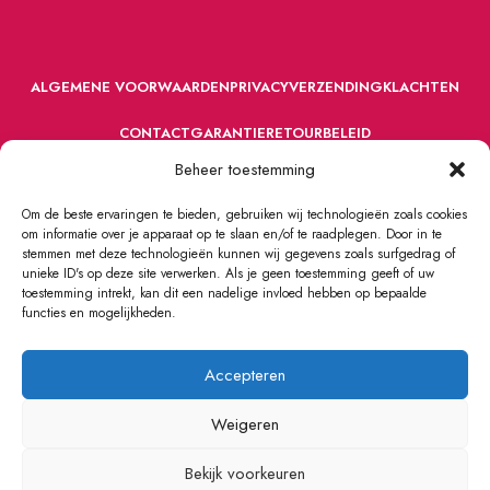
ALGEMENE VOORWAARDEN
PRIVACY
VERZENDING
KLACHTEN
CONTACT
GARANTIE
RETOURBELEID
Beheer toestemming
Om de beste ervaringen te bieden, gebruiken wij technologieën zoals cookies
om informatie over je apparaat op te slaan en/of te raadplegen. Door in te
stemmen met deze technologieën kunnen wij gegevens zoals surfgedrag of
unieke ID's op deze site verwerken. Als je geen toestemming geeft of uw
toestemming intrekt, kan dit een nadelige invloed hebben op bepaalde
VOORDEFUN.NL
2022 Powered by Handelsonderneming MELS.
functies en mogelijkheden.
Accepteren
Weigeren
Bekijk voorkeuren