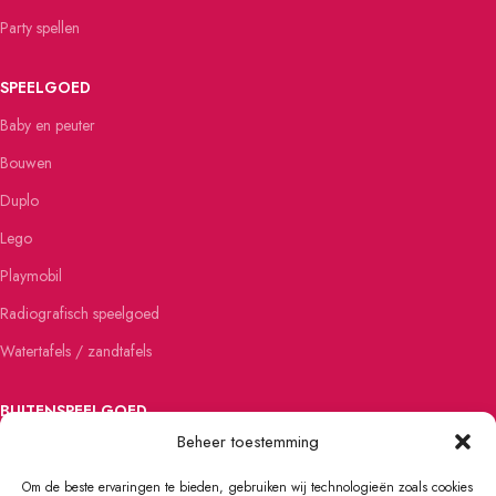
Party spellen
SPEELGOED
Baby en peuter
Bouwen
Duplo
Lego
Playmobil
Radiografisch speelgoed
Watertafels / zandtafels
BUITENSPEELGOED
Beheer toestemming
Buitenspellen
Vliegers en Kites
Om de beste ervaringen te bieden, gebruiken wij technologieën zoals cookies