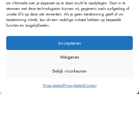
om informatie over je apparaat op te slaan en/of te raadplegen. Door in te
Speeltoestellen en trampolines
stemmen met deze technologieën kunnen wij gegevens zoals surfgedrag of
unieke ID's op deze site verwerken. Als je geen toestemming geeft of uw
Rijdend speelgoed
toestemming intrekt, kan dit een nadelige invloed hebben op bepaalde
functies en mogelijkheden.
Schommels
Steppen
Accepteren
FIETSEN EN SKATEN
Weigeren
Kinderfietsen
Bekijk voorkeuren
Loopfietsen
0
Privacybeleid
Privacybeleid
Contact
Skateboards
Winkel
Verlanglijst
Winkelwagen
Mijn account
Skates
ALGEMENE VOORWAARDEN
PRIVACY
VERZENDING
KLACHTEN